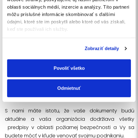
oblasti sociálnych médií, inzercie a analýzy. Títo partneri
OPP pre bezstarostné pracovné
môžu príslušné informácie skombinovať s ďalšími
prostredie
údajmi, ktoré ste im poskytli alebo ktoré od vás získali,
keď ste používali ich služby.
Naším cieľom je minimalizovať Vaše starosti v oblasti
ochrany pred požiarmi. Správne skontrolovať Vaše
Zobraziť detaily
pracoviská, eliminovať riziká požiaru a zabezpečiť
efektívnu reakciu v prípade nečakaných udalostí. V
Povoliť všetko
problematike OPP sme Vašim spoľahlivým partnerom
a zabezpečíme vypracovanie a správu potrebnej
dokumentácie, pravidelné prehliadky a školenia pre
Odmietnuť
vašich zamestnancov.
S nami máte istotu, že vaše dokumenty budú
aktuálne a vaša organizácia dodržiava všetky
predpisy v oblasti požiarnej bezpečnosti a Vy sa
budete môcť v kľude venovať svojmu podnikaniu.