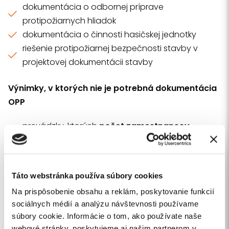
dokumentácia o odbornej príprave
protipožiarnych hliadok
dokumentácia o činnosti hasičskej jednotky
riešenie protipožiarnej bezpečnosti stavby v
projektovej dokumentácii stavby
Výnimky, v ktorých nie je potrebná dokumentácia
OPP
prevádzky, ktorých
počet zamestnancov
nepresahuje 5
prevádzky, ktoré sú v
osobnom vlastníctve a
nemajú viac ako 100 m2
Táto webstránka používa súbory cookies
prevádzky, v ktorých sa nevykonáva činnosť so
Na prispôsobenie obsahu a reklám, poskytovanie funkcií
zvýšeným nebezpečenstvom vzniku požiaru.
sociálnych médií a analýzu návštevnosti používame
súbory cookie. Informácie o tom, ako používate naše
webové stránky, poskytujeme aj našim partnerom v