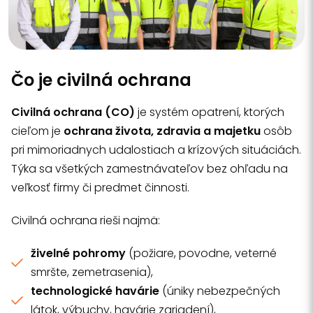
Čo je civilná ochrana
Civilná ochrana (CO)
je systém opatrení, ktorých
cieľom je
ochrana života, zdravia a majetku
osôb
pri mimoriadnych udalostiach a krízových situáciách.
Týka sa všetkých zamestnávateľov bez ohľadu na
veľkosť firmy či predmet činnosti.
Civilná ochrana rieši najmä:
živelné pohromy
(požiare, povodne, veterné
smršte, zemetrasenia),
technologické havárie
(úniky nebezpečných
látok, výbuchy, havárie zariadení),