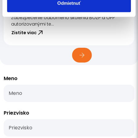
Odmietnuť
zdravia pri práci
Zabezpečenie odborného školenia BOZP a OPP
autorizovanými te...
Zistite viac
Meno
Priezvisko