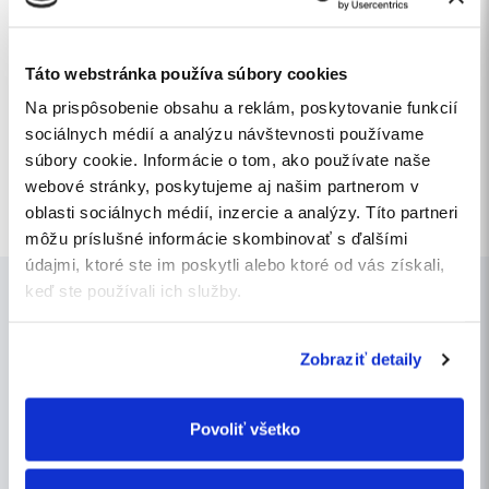
Máte ďalšie otázky? Ozvite sa
nám.
Táto webstránka používa súbory cookies
office@bexpo.sk
Na prispôsobenie obsahu a reklám, poskytovanie funkcií
+421 911 782 919
sociálnych médií a analýzu návštevnosti používame
súbory cookie. Informácie o tom, ako používate naše
webové stránky, poskytujeme aj našim partnerom v
oblasti sociálnych médií, inzercie a analýzy. Títo partneri
môžu príslušné informácie skombinovať s ďalšími
údajmi, ktoré ste im poskytli alebo ktoré od vás získali,
keď ste používali ich služby.
Zobraziť detaily
Povoliť všetko
BOZP: Bezpečnosť a ochrana