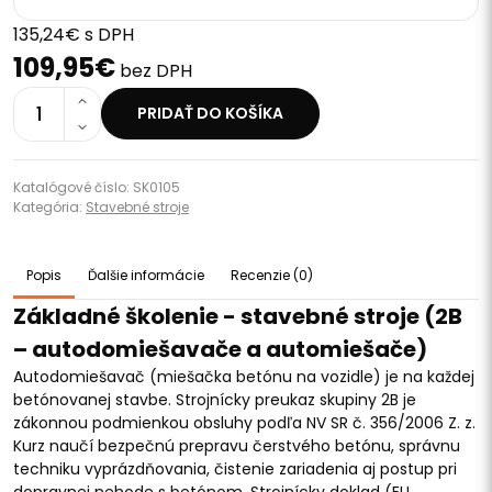
135,24€ s DPH
109,95€
bez DPH
1
PRIDAŤ DO KOŠÍKA
Katalógové číslo: SK0105
Kategória:
Stavebné stroje
Popis
Ďalšie informácie
Recenzie (0)
Základné školenie - stavebné stroje (2B
– autodomiešavače a automiešače)
Autodomiešavač (miešačka betónu na vozidle) je na každej
betónovanej stavbe. Strojnícky preukaz skupiny 2B je
zákonnou podmienkou obsluhy podľa NV SR č. 356/2006 Z. z.
Kurz naučí bezpečnú prepravu čerstvého betónu, správnu
techniku vyprázdňovania, čistenie zariadenia aj postup pri
dopravnej nehode s betónom. Strojnícky doklad (EU