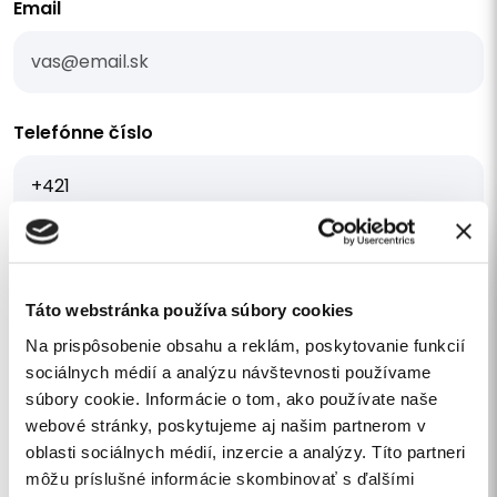
Email
Telefónne číslo
Mám záujem o cenovú ponuku
Vaša správa
Táto webstránka používa súbory cookies
Na prispôsobenie obsahu a reklám, poskytovanie funkcií
sociálnych médií a analýzu návštevnosti používame
súbory cookie. Informácie o tom, ako používate naše
webové stránky, poskytujeme aj našim partnerom v
oblasti sociálnych médií, inzercie a analýzy. Títo partneri
môžu príslušné informácie skombinovať s ďalšími
Súhlasím so
spracovaním osobných údajov
.