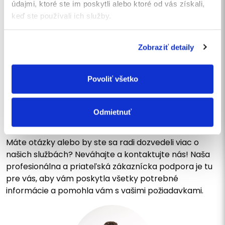
údajmi, ktoré ste im poskytli alebo ktoré od vás získali,
Chcem sa prihlásiť na odber noviniek.
keď ste používali ich služby.
ODOSLAŤ
Zobraziť detaily
Povoliť všetko
KONTAKTUJTE NÁS
Napíšte nám správu alebo
Odmietnuť
zavolajte
Máte otázky alebo by ste sa radi dozvedeli viac o
našich službách? Neváhajte a kontaktujte nás! Naša
profesionálna a priateľská zákaznícka podpora je tu
pre vás, aby vám poskytla všetky potrebné
informácie a pomohla vám s vašimi požiadavkami.