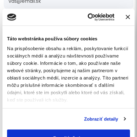
Telefónne číslo
Táto webstránka používa súbory cookies
Na prispôsobenie obsahu a reklám, poskytovanie funkcií
Mám záujem o cenovú ponuku
sociálnych médií a analýzu návštevnosti používame
súbory cookie. Informácie o tom, ako používate naše
Vaša správa
webové stránky, poskytujeme aj našim partnerom v
oblasti sociálnych médií, inzercie a analýzy. Títo partneri
môžu príslušné informácie skombinovať s ďalšími
údajmi, ktoré ste im poskytli alebo ktoré od vás získali,
keď ste používali ich služby.
Súhlasím so
spracovaním osobných údajov
.
Zobraziť detaily
Chcem sa prihlásiť na odber noviniek.