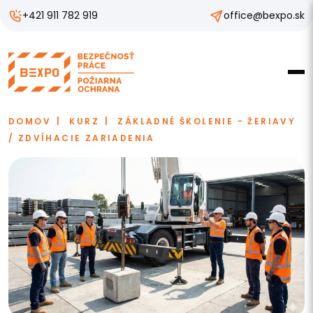
+421 911 782 919
office@bexpo.sk
DOMOV
KURZ
ZÁKLADNÉ ŠKOLENIE - ŽERIAVY
/ ZDVÍHACIE ZARIADENIA