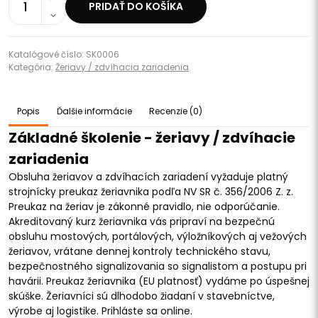
1
PRIDAŤ DO KOŠÍKA
Katalógové číslo: SK0006
Kategória:
Žeriavy / zdvíhacia zariadenia
Popis
Ďalšie informácie
Recenzie (0)
Základné školenie - žeriavy / zdvíhacie
zariadenia
Obsluha žeriavov a zdvíhacích zariadení vyžaduje platný
strojnícky preukaz žeriavnika podľa NV SR č. 356/2006 Z. z.
Preukaz na žeriav je zákonné pravidlo, nie odporúčanie.
Akreditovaný kurz žeriavnika vás pripraví na bezpečnú
obsluhu mostových, portálových, výložníkových aj vežových
žeriavov, vrátane dennej kontroly technického stavu,
bezpečnostného signalizovania so signalistom a postupu pri
havárii. Preukaz žeriavnika (EU platnosť) vydáme po úspešnej
skúške. Žeriavníci sú dlhodobo žiadaní v stavebníctve,
výrobe aj logistike. Prihláste sa online.