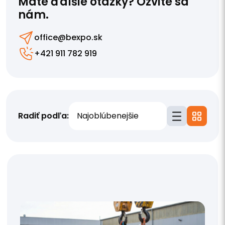
Máte ďalšie otázky? Ozvite sa
nám.
office@bexpo.sk
+421 911 782 919
Radiť podľa: