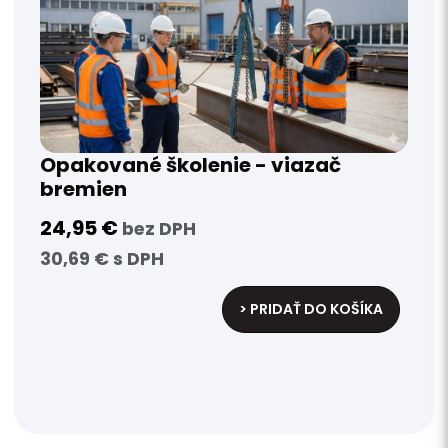
Opakované školenie - viazač
bremien
24,95 €
bez DPH
30,69 € s DPH
> PRIDAŤ DO KOŠÍKA