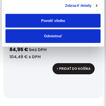
Zobraziť detaily
Povoliť všetko
Základné školenie - žeriavy /
Odmietnuť
zdvíhacie zariadenia
84,95 €
bez DPH
104,49 € s DPH
> PRIDAŤ DO KOŠÍKA