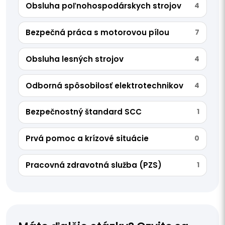
Obsluha poľnohospodárskych strojov
4
Bezpečná práca s motorovou pílou
7
Obsluha lesných strojov
4
Odborná spôsobilosť elektrotechnikov
4
Bezpečnostný štandard SCC
1
Prvá pomoc a krízové situácie
0
Pracovná zdravotná služba (PZS)
1