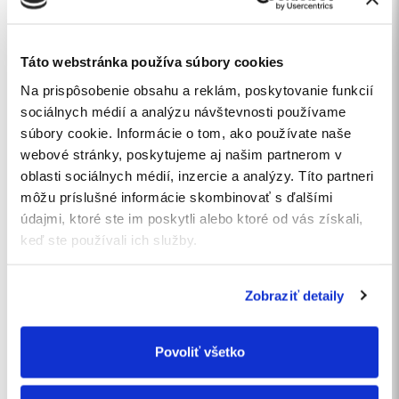
Mám záujem o cenovú ponuku
Táto webstránka používa súbory cookies
Na prispôsobenie obsahu a reklám, poskytovanie funkcií
Vaša správa
sociálnych médií a analýzu návštevnosti používame
súbory cookie. Informácie o tom, ako používate naše
webové stránky, poskytujeme aj našim partnerom v
oblasti sociálnych médií, inzercie a analýzy. Títo partneri
môžu príslušné informácie skombinovať s ďalšími
údajmi, ktoré ste im poskytli alebo ktoré od vás získali,
keď ste používali ich služby.
Súhlasím so
spracovaním osobných údajov
.
Chcem sa prihlásiť na odber noviniek.
Zobraziť detaily
ODOSLAŤ
Povoliť všetko
KONTAKTUJTE NÁS