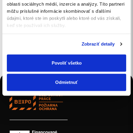
oblasti sociálnych médií, inzercie a analýzy. Títo partneri
môžu príslušné informácie skombinovať s ďalšími
Juraj Masár
údajmi, ktoré ste im poskytli alebo ktoré od vás získali,
keď ste používali ich služby.
INFOLINKA
+421 911 782 919
EMAIL
Zobraziť detaily
office@bexpo.sk
Povoliť všetko
Odmietnuť