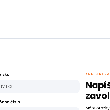
visko
KONTAKTUJ
Napí
zavol
ónne číslo
Máte otázky 