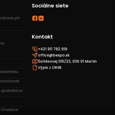
Sociálne siete
zdravia pri
Kontakt
žba
+421 911 782 919
office@bexpo.sk
Šoltésovej 105/23, 036 01 Martin
Výpis z ORSR
stavenisku
spoločnosti
h spotrebičov
í (hasiace