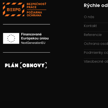
Rýchle o
O nás
Kontakt
Referencie
Ochrana oso
Podmienky co
Všeobecné o