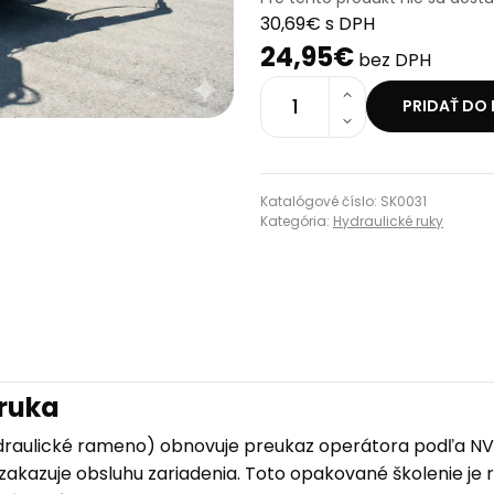
30,69€ s DPH
24,95€
bez DPH
1
PRIDAŤ DO
Katalógové číslo: SK0031
Kategória:
Hydraulické ruky
 ruka
draulické rameno) obnovuje preukaz operátora podľa NV S
zakazuje obsluhu zariadenia. Toto opakované školenie je 