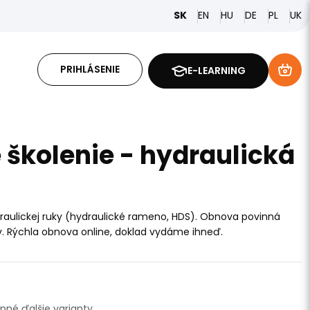
EN
HU
DE
PL
SK
UK
PRIHLÁSENIE
E-LEARNING
školenie - hydraulická
aulickej ruky (hydraulické rameno, HDS). Obnova povinná
. Rýchla obnova online, doklad vydáme ihneď.
pné ďalšie varianty.