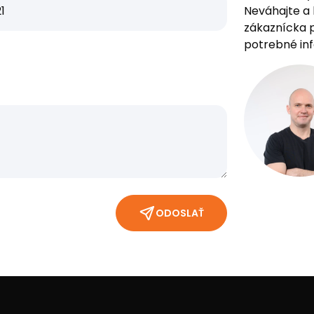
Neváhajte a 
zákaznícka p
potrebné in
ODOSLAŤ