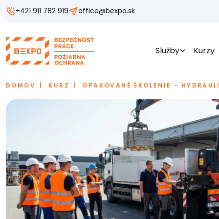
+421 911 782 919
office@bexpo.sk
Služby
Kurzy
DOMOV
KURZ
OPAKOVANÉ ŠKOLENIE - HYDRAUL