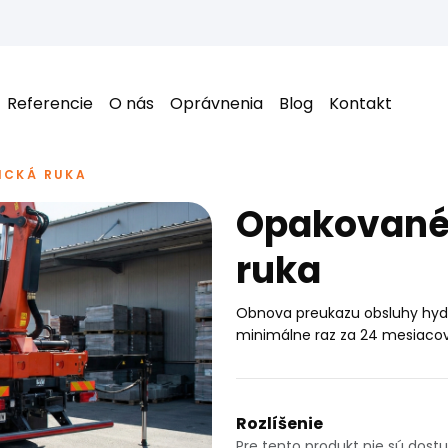
Referencie
O nás
Oprávnenia
Blog
Kontakt
ICKÁ RUKA
Opakované 
ruka
Obnova preukazu obsluhy hydr
minimálne raz za 24 mesiacov
Rozlíšenie
Pre tento produkt nie sú dostu