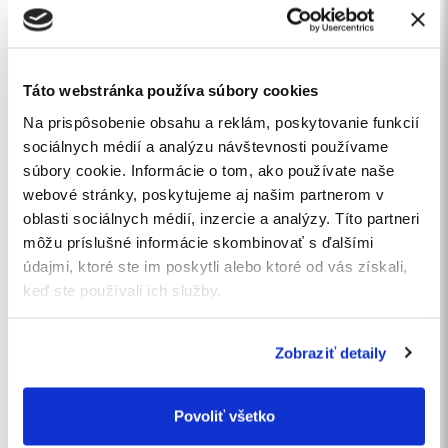
Táto webstránka používa súbory cookies
Mám záujem o cenovú ponuku
Na prispôsobenie obsahu a reklám, poskytovanie funkcií
sociálnych médií a analýzu návštevnosti používame
Vaša správa
súbory cookie. Informácie o tom, ako používate naše
webové stránky, poskytujeme aj našim partnerom v
oblasti sociálnych médií, inzercie a analýzy. Títo partneri
môžu príslušné informácie skombinovať s ďalšími
údajmi, ktoré ste im poskytli alebo ktoré od vás získali,
keď ste používali ich služby.
Súhlasím so
spracovaním osobných údajov
.
Chcem sa prihlásiť na odber noviniek.
Zobraziť detaily
ODOSLAŤ
Povoliť všetko