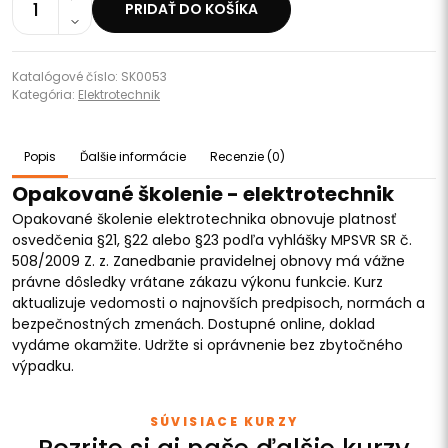
1
PRIDAŤ DO KOŠÍKA
Katalógové číslo: SK0053
Kategória:
Elektrotechnik
Popis
Ďalšie informácie
Recenzie (0)
Opakované školenie - elektrotechnik
Opakované školenie elektrotechnika obnovuje platnosť
osvedčenia §21, §22 alebo §23 podľa vyhlášky MPSVR SR č.
508/2009 Z. z. Zanedbanie pravidelnej obnovy má vážne
právne dôsledky vrátane zákazu výkonu funkcie. Kurz
aktualizuje vedomosti o najnovších predpisoch, normách a
bezpečnostných zmenách. Dostupné online, doklad
vydáme okamžite. Udržte si oprávnenie bez zbytočného
výpadku.
SÚVISIACE KURZY