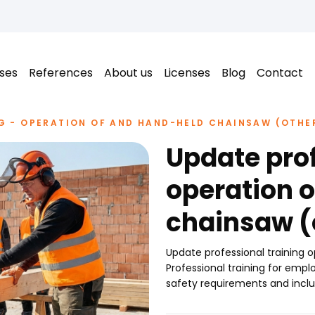
ses
References
About us
Licenses
Blog
Contact
G - OPERATION OF AND HAND-HELD CHAINSAW (OTHE
Update prof
operation 
chainsaw (o
Update professional training 
Professional training for em
safety requirements and inclu