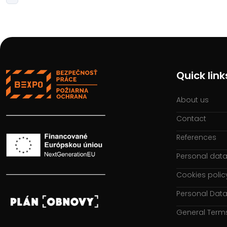
Quick link
About us
Contact
References
Personal data
Cookies polic
Personal Data
General Term