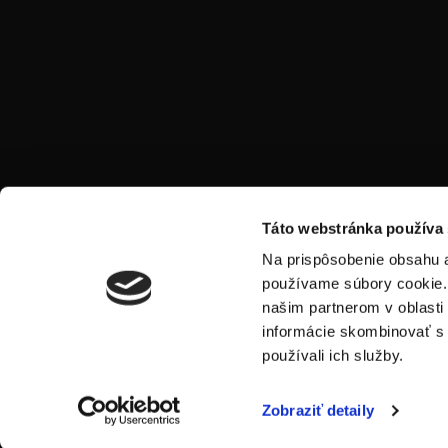
Táto webstránka používa
Na prispôsobenie obsahu a
používame súbory cookie. 
našim partnerom v oblasti 
informácie skombinovať s ď
používali ich služby.
© 2026 BEXPO s.r.o.
Zobraziť detaily