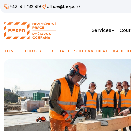
+421 911 782 919
office@bexpo.sk
Services
Cour
HOME
COURSE
UPDATE PROFESSIONAL TRAININ