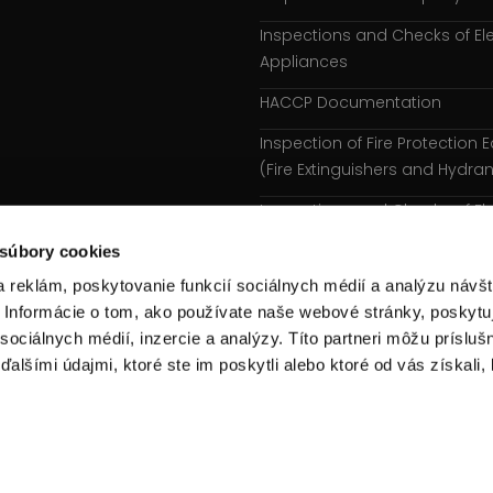
Inspections and Checks of Ele
Appliances
HACCP Documentation
Inspection of Fire Protection
(Fire Extinguishers and Hydran
Inspections and Checks of El
Tools
 súbory cookies
E-Learning
 reklám, poskytovanie funkcií sociálnych médií a analýzu návšt
Informácie o tom, ako používate naše webové stránky, poskytu
Courses
sociálnych médií, inzercie a analýzy. Títo partneri môžu prísluš
alšími údajmi, ktoré ste im poskytli alebo ktoré od vás získali,
Personal data processing
policies