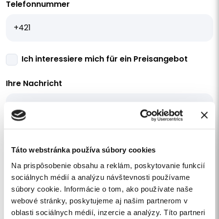
Telefonnummer
Ich interessiere mich für ein Preisangebot
Ihre Nachricht
Táto webstránka používa súbory cookies
Ich stimme zu
der Verarbeitung
Na prispôsobenie obsahu a reklám, poskytovanie funkcií
personenbezogener Daten
.
sociálnych médií a analýzu návštevnosti používame
Ich möchte den Newsletter abonnieren.
súbory cookie. Informácie o tom, ako používate naše
webové stránky, poskytujeme aj našim partnerom v
SENDEN
oblasti sociálnych médií, inzercie a analýzy. Títo partneri