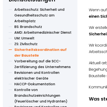
Arbeitsschutz: Sicherheit und
Wenn auf 
Gesundheitsschutz am
einen Sic
Arbeitsplatz
BS: Brandschutz
Wir erstel
AMD: Arbeitsmedizinischer Dienst
Sicherhei
UM: Umwelt
ZS: Zivilschutz
Wir koord
Sicherheitskoordination auf
Arbeitssc
der Baustelle
Vorbereitung auf die SCC-
Aktuell a
Zertifizierung des Unternehmens
Begehunge
Revisionen und Kontrollen
Baustelle 
elektrischer Geräte
HACCP-Dokumentation
Kommunika
Kontrolle von
Brandschutzeinrichtungen
Was ste
(Feuerlöscher und Hydranten)
Revisionen und Kontrollen von