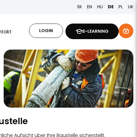
SK
EN
HU
PL
DE
UK
LOGIN
ntakt
E-LEARNING
ustelle
che Aufsicht über Ihre Baustelle sicherstellt.