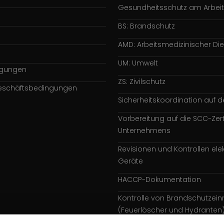
Gesundheitsschutz am Arbeit
BS: Brandschutz
AMD: Arbeitsmedizinischer Di
UM: Umwelt
ngungen
ZS: Zivilschutz
eschäftsbedingungen
Sicherheitskoordination auf d
Vorbereitung auf die SCC-Zert
Unternehmens
Revisionen und Kontrollen elek
Geräte
HACCP-Dokumentation
Kontrolle von Brandschutzein
(Feuerlöscher und Hydranten