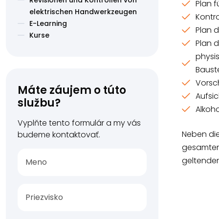
Plan f
elektrischen Handwerkzeugen
Kontro
E-Learning
Plan d
Kurse
Plan 
physi
Bauste
Vorsc
Máte záujem o túto
Aufsic
službu?
Alkoho
Vyplňte tento formulár a my vás
Neben die
budeme kontaktovať.
gesamten 
geltende