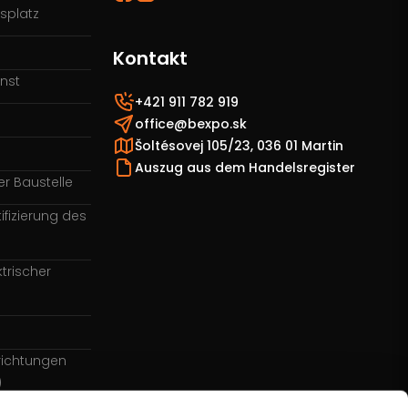
splatz
Kontakt
enst
+421 911 782 919
office@bexpo.sk
Šoltésovej 105/23, 036 01 Martin
Auszug aus dem Handelsregister
er Baustelle
ifizierung des
trischer
richtungen
)