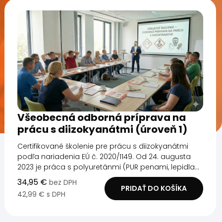
Všeobecná odborná príprava na
prácu s diizokyanátmi (úroveň 1)
Certifikované školenie pre prácu s diizokyanátmi
podľa nariadenia EÚ č. 2020/1149. Od 24. augusta
2023 je práca s polyuretánmi (PUR penami, lepidla...
34,95 €
bez DPH
PRIDAŤ DO KOŠÍKA
42,99 € s DPH