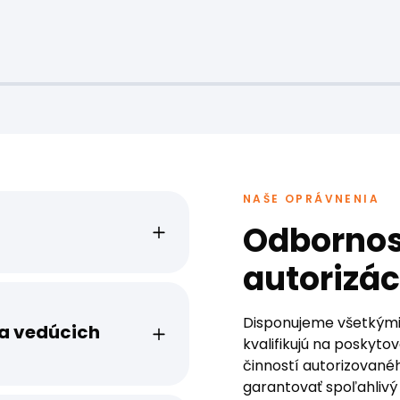
NAŠE OPRÁVNENIA
Odbornos
autorizác
Disponujeme všetkými
a vedúcich
kvalifikujú na poskyto
činností autorizovan
garantovať spoľahlivý 