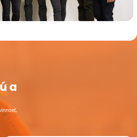
ú a
innosť,