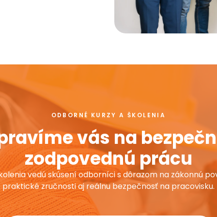
ODBORNÉ KURZY A ŠKOLENIA
ipravíme vás na bezpečn
zodpovednú prácu
kolenia vedú skúsení odborníci s dôrazom na zákonnú pov
praktické zručnosti aj reálnu bezpečnosť na pracovisku.