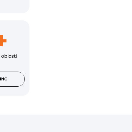
+
 oblasti
NING