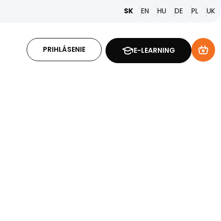
EN
HU
DE
PL
SK
UK
PRIHLÁSENIE
E-LEARNING
I
re Vás kompletnú
 BOZP a OPP
požiadavky a chrániť zamestnancov