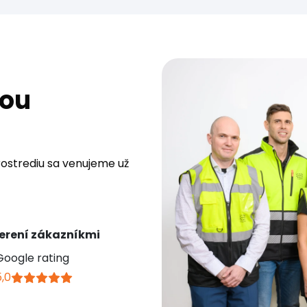
šou
rostrediu sa venujeme už
erení zákazníkmi
Google rating
5,0