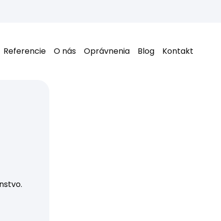
Referencie
O nás
Oprávnenia
Blog
Kontakt
BEZPEČNÁ PRÁCA ZAČÍNA S NAM
Vypracujeme p
dokumentáciu
Pomáhame firmám splniť zákonné 
nstvo.
AKO SA VYHNÚŤ POKUTE?