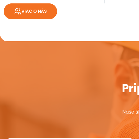
VIAC O NÁS
Pr
Naše š