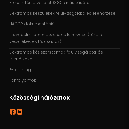
Felkészítés a vállalat SCC tanúsítására
Elektromos készülékek felülvizsgálata és ellenőrzése
HACCP dokumentáció
Tűzvédelmi berendezések ellenőrzése (tűzoltó
készülékek és tűzcsapok)
Elektromos kéziszerszámok felülvizsgálatai és
ellenőrzései
E-Learning
Tanfolyamok
Közösségi hálózatok