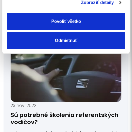
Počas povinných preventívnych protipožiarnych
Zobraziť detaily
prehliadok ktoré...
Povoliť všetko
Odmietnuť
23 nov. 2022
Sú potrebné školenia referentských
vodičov?