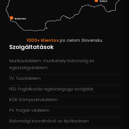
Košice
Bratislava
1000+ klientov
po celom Slovensku
Szolgáltatások
Munkavédelem: munkahelyi biztonság és
egészségvédelem
TV: Tűzvédelem
FEÜ: Foglalkozás-egészségügyi szolgálat
KÖR: Környezetvédelem
PV: Polgári védelem
Biztonsági koordináció az építkezésen