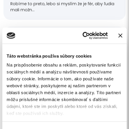
Robíme to preto, lebo si myslím že je fér, aby ľudia
mali možn...
Táto webstránka používa súbory cookies
Na prispôsobenie obsahu a reklám, poskytovanie funkcií
sociálnych médií a analýzu návštevnosti používame
súbory cookie. Informácie o tom, ako používate naše
webové stránky, poskytujeme aj našim partnerom v
oblasti sociálnych médií, inzercie a analýzy. Títo partneri
môžu príslušné informácie skombinovať s ďalšími
19 jan. 2023
údajmi, ktoré ste im poskytli alebo ktoré od vás získali,
Dokumentácia ochrany pred
keď ste používali ich služby.
požiarmi pre SVB