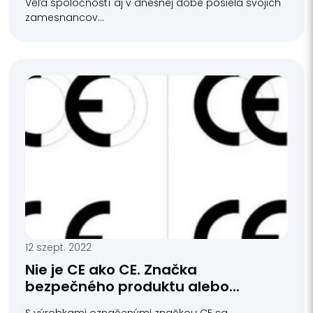
Veľa spoločností aj v dnešnej dobe posiela svojich
zamesnancov...
12 szept. 2022
Nie je CE ako CE. Značka
bezpečného produktu alebo...
S výrobkami označenými značkou CE sa