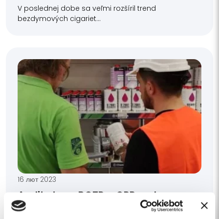
V poslednej dobe sa veľmi rozšíril trend
bezdymových cigariet...
16 лют 2023
Audit stavu BOZP a OPP zadarmo