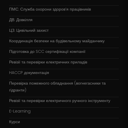
ПМС: Служба охорони здоров’я працівників
ДВ: Довкілля
ЦЗ: Цивільний захист
Координація безпеки на будівельному майданчику
Підготовка до SCC сертифікації компанії
Ревізії та перевірки електричних приладів
HACCP документація
Перевірка пожежного обладнання (вогнегасники та
гідранти)
Ревізії та перевірки електричного ручного інструменту
E-Learning
Курси