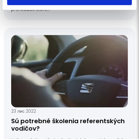
Počas povinných preventívnych protipožiarnych
prehliadok ktoré...
23 лис 2022
Sú potrebné školenia referentských
vodičov?