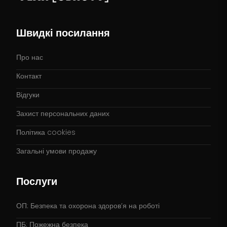
Швидкі посилання
Про нас
Контакт
Відгуки
Захист персональних даних
Політика cookies
Загальні умови продажу
Послуги
ОП: Безпека та охорона здоров’я на роботі
ПБ: Пожежна безпека