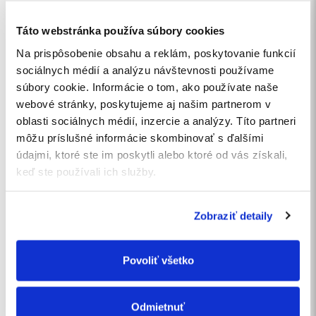
Robíme to preto, lebo si myslím že je fér, aby ľudia
mali možn...
Táto webstránka používa súbory cookies
Na prispôsobenie obsahu a reklám, poskytovanie funkcií
sociálnych médií a analýzu návštevnosti používame
súbory cookie. Informácie o tom, ako používate naše
webové stránky, poskytujeme aj našim partnerom v
oblasti sociálnych médií, inzercie a analýzy. Títo partneri
môžu príslušné informácie skombinovať s ďalšími
údajmi, ktoré ste im poskytli alebo ktoré od vás získali,
keď ste používali ich služby.
Zobraziť detaily
19 січ 2023
Povoliť všetko
Dokumentácia ochrany pred
požiarmi pre SVB
Odmietnuť