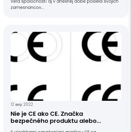
Veľa spoločností aj v dnešnej dobe posiela svojich
zamesnancov...
12 вер 2022
Nie je CE ako CE. Značka
bezpečného produktu alebo...
S výrobkami označenými značkou CE sa