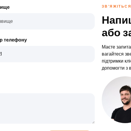
вище
ЗВ’ЯЖІТЬСЯ
Напи
або 
р телефону
Маєте запита
вагайтеся зв
підтримки кл
допомогти з 