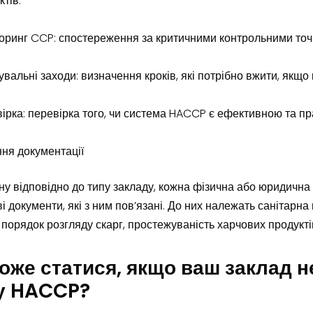
ктів.
оринг CCP: спостереження за критичними контрольними то
увальні заходи: визначення кроків, які потрібно вжити, якщо
ірка: перевірка того, чи система HACCP є ефективною та п
ня документації
ну відповідно до типу закладу, кожна фізична або юридична
ві документи, які з ним пов’язані. До них належать санітарн
 порядок розгляду скарг, простежуваність харчових продуктів
оже статися, якщо ваш заклад 
у HACCP?