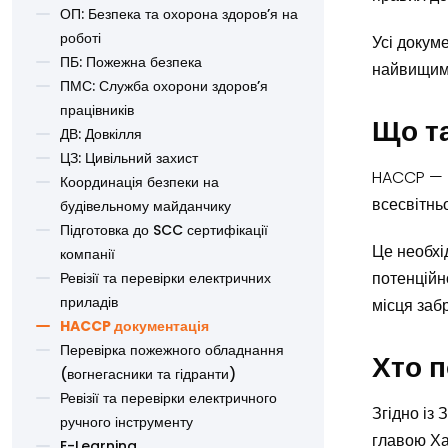
ОП: Безпека та охорона здоров’я на
роботі
Усі докум
ПБ: Пожежна безпека
найвищим 
ПМС: Служба охорони здоров’я
працівників
Що т
ДВ: Довкілля
ЦЗ: Цивільний захист
HACCP — ц
Координація безпеки на
всесвітнь
будівельному майданчику
Підготовка до SCC сертифікації
Це необхі
компанії
потенційн
Ревізії та перевірки електричних
приладів
місця заб
HACCP документація
Перевірка пожежного обладнання
Хто 
(вогнегасники та гідранти)
Ревізії та перевірки електричного
Згідно із 
ручного інструменту
главою Ха
E-Learning