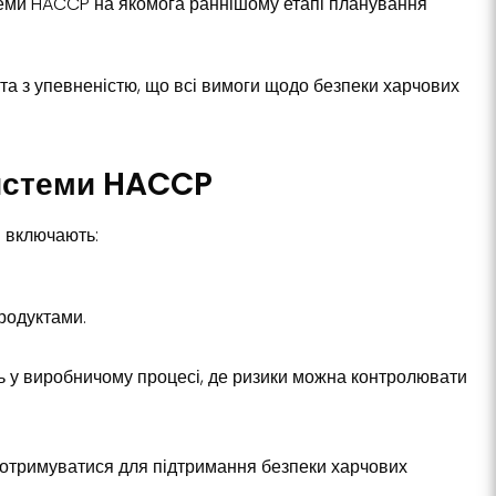
стеми HACCP на якомога раннішому етапі планування
та з упевненістю, що всі вимоги щодо безпеки харчових
системи HACCP
і включають:
продуктами.
ь у виробничому процесі, де ризики можна контролювати
дотримуватися для підтримання безпеки харчових