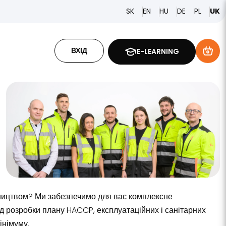
SK
EN
HU
DE
PL
UK
ВХІД
E-LEARNING
ництвом? Ми забезпечимо для вас комплексне
ід розробки плану HACCP, експлуатаційних і санітарних
інімуму.