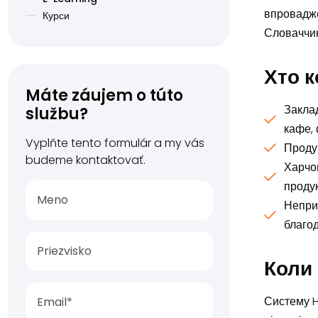
впровадже
Курси
Словаччин
Хто 
Máte záujem o túto
Заклад
službu?
кафе, 
Vyplňte tento formulár a my vás
Продук
budeme kontaktovať.
Харчов
продук
Неприб
благод
Коли
Систему H