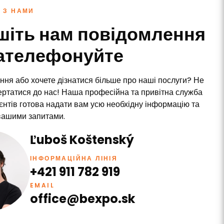
 З НАМИ
шіть нам повідомлення
зателефонуйте
ння або хочете дізнатися більше про наші послуги? Не
ертатися до нас! Наша професійна та привітна служба
ієнтів готова надати вам усю необхідну інформацію та
вашими запитами.
Ľuboš Koštenský
ІНФОРМАЦІЙНА ЛІНІЯ
+421 911 782 919
EMAIL
office@bexpo.sk