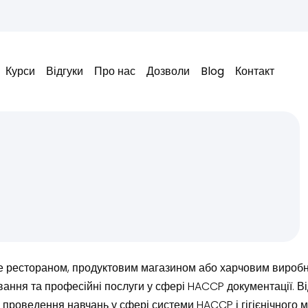
Курси
Відгуки
Про нас
Дозволи
Blog
Контакт
е рестораном, продуктовим магазином або харчовим вироб
вання та професійні послуги у сфері HACCP документації. В
 проведення навчань у сфері системи HACCP і гігієнічного м