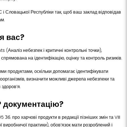
 і Словацької Республіки так, щоб ваш заклад відповідав
ам.
я вас?
s (Аналіз небезпек і критичні контрольні точки),
спрямована на ідентифікацію, оцінку та контроль ризиків.
ими продуктами, оскільки допомагає ідентифікувати
роорганізмів, визначити можливі джерела небезпеки та
 здоров’я.
P документацію?
Зб. про харчові продукти в редакції пізніших змін та VIII
 виробничої практики), обов’язок мати розроблений і