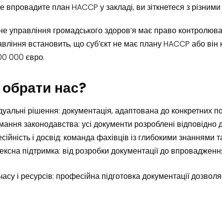
е впровадите план HACCP у закладі, ви зіткнетеся з різним
не управління громадського здоров’я має право контролюват
вління встановить, що суб’єкт не має плану HACCP або він 
00 000 євро.
 обрати нас?
дуальні рішення: документація, адаптована до конкретних по
ання законодавства: усі документи розроблені відповідно 
ійність і досвід: команда фахівців із глибокими знаннями та
ксна підтримка: від розробки документації до впровадженн
часу і ресурсів: професійна підготовка документації дозвол