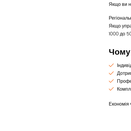
Якщо ви н
Регіональ
Якщо упра
1000 до 5
Чому
Індиві
Дотрим
Профес
Компле
Економія 