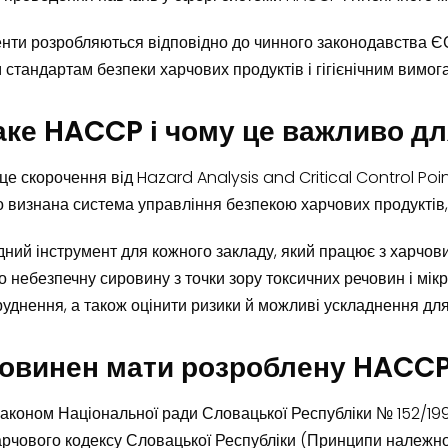
енти розробляються відповідно до чинного законодавства ЄС
стандартам безпеки харчових продуктів і гігієнічним вимог
аке HACCP і чому це важливо дл
е скорочення від Hazard Analysis and Critical Control Point
о визнана система управління безпекою харчових продуктів, 
дний інструмент для кожного закладу, який працює з харчов
о небезпечну сировину з точки зору токсичних речовин і мік
руднення, а також оцінити ризики й можливі ускладнення для
повинен мати розроблену HACC
Законом Національної ради Словацької Республіки № 152/1995 
рчового кодексу Словацької Республіки (Принципи належної