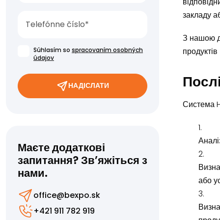
відповідн
закладу а
З нашою д
Súhlasím so
spracovaním osobných
продуктів 
údajov
Посл
НАДІСЛАТИ
Система H
Аналі
Маєте додаткові
запитання? Зв’яжіться з
Визна
нами.
або у
office@bexpo.sk
Визна
+421 911 782 919