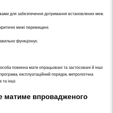
чками для забезпечення дотримання встановлених меж.
 критичні межі перевищені.
равильно функціонує.
 особа повинна мати опрацьовані та застосовані й інші
а програма, експлуатаційний порядок, метрологічна
 та інші.
не матиме впровадженого