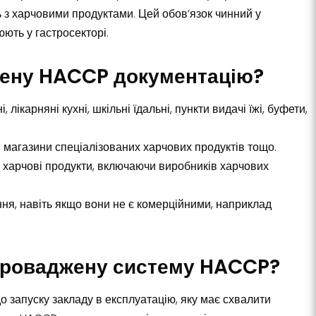
 з харчовими продуктами. Цей обов’язок чинний у
юють у гастросекторі.
лену HACCP документацію?
лікарняні кухні, шкільні їдальні, пункти видачі їжі, буфети,
, магазини спеціалізованих харчових продуктів тощо.
ь харчові продукти, включаючи виробників харчових
ання, навіть якщо вони не є комерційними, наприклад
впроваджену систему HACCP?
 запуску закладу в експлуатацію, яку має схвалити