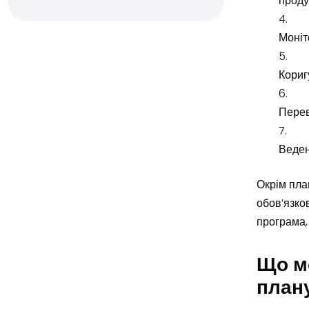
проду
Моніт
Кориг
Перев
Веден
Окрім пла
обов’язко
програма,
Що м
план