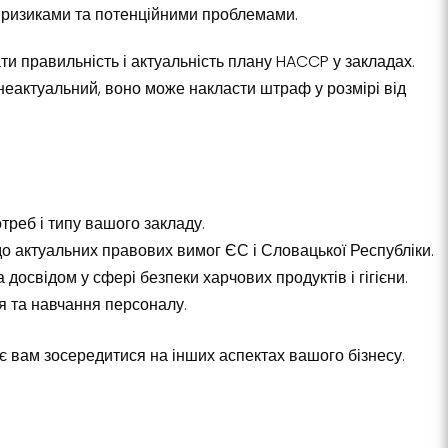
и ризиками та потенційними проблемами.
и правильність і актуальність плану HACCP у закладах.
неактуальний, воно може накласти штраф у розмірі від
треб і типу вашого закладу.
до актуальних правових вимог ЄС і Словацької Республіки.
 досвідом у сфері безпеки харчових продуктів і гігієни.
я та навчання персоналу.
яє вам зосередитися на інших аспектах вашого бізнесу.