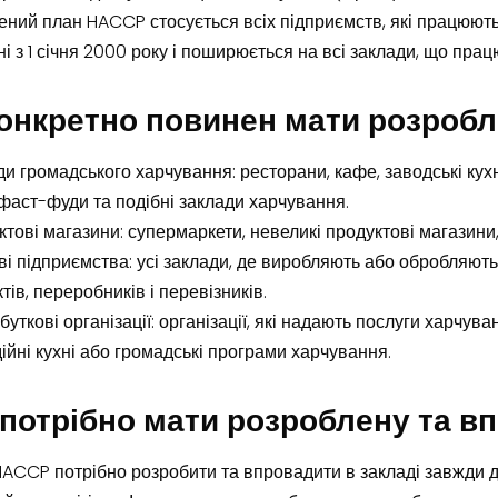
ний план HACCP стосується всіх підприємств, які працюють
і з 1 січня 2000 року і поширюється на всі заклади, що прац
конкретно повинен мати розроб
и громадського харчування: ресторани, кафе, заводські кухні, 
фаст-фуди та подібні заклади харчування.
тові магазини: супермаркети, невеликі продуктові магазини
і підприємства: усі заклади, де виробляють або обробляют
тів, переробників і перевізників.
уткові організації: організації, які надають послуги харчув
ійні кухні або громадські програми харчування.
 потрібно мати розроблену та 
ACCP потрібно розробити та впровадити в закладі завжди до