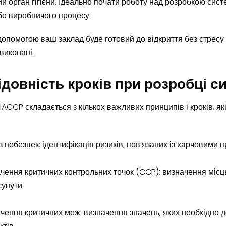
ий орган гігієни. Ідеально почати роботу над розробкою си
бо виробничого процесу.
опомогою ваш заклад буде готовий до відкриття без стресу 
виконані.
ідовність кроків при розробці 
ACCP складається з кількох важливих принципів і кроків, як
з небезпек: ідентифікація ризиків, пов’язаних із харчовими 
чення критичних контрольних точок (CCP): визначення місц
сунути.
чення критичних меж: визначення значень, яких необхідно 