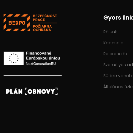
Gyors lin
Rólunk
Kapcsolat
Referenciák
Személyes ad
Sütikre vonatk
Általános üzlet