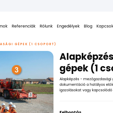
amok
Referenciák
Rólunk
Engedélyek
Blog
Kapcsol
ASÁGI GÉPEK (1 CSOPORT)
Alapképzés
gépek (1 cs
Alapképzés - mezőgazdasági g
dokumentáció a hatályos előí
igazolásokat vagy kapcsolódó
Felbontás