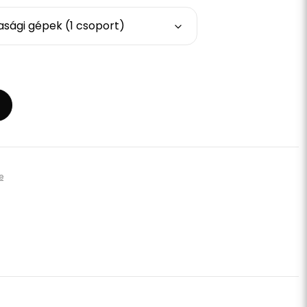
sági gépek (1 csoport)
e