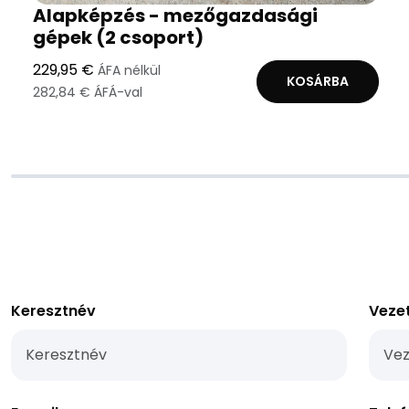
Alapképzés - mezőgazdasági
gépek (2 csoport)
229,95 €
ÁFA nélkül
KOSÁRBA
282,84 € ÁFÁ-val
Keresztnév
Veze