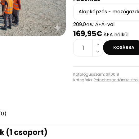
Alapképzés - mezőgazda
209,04€ ÁFÁ-val
169,95€
ÁFA nélkül
1
KOSÁRBA
Katalógusszám: SK0018
Kategória:
Poľnohospodárske stroj
(0)
 (1 csoport)