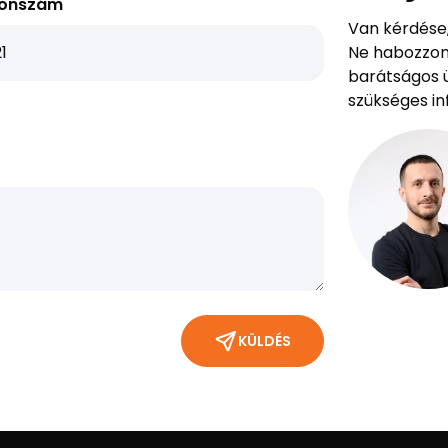
fonszám
Van kérdése,
Ne habozzon 
barátságos ü
szükséges in
KÜLDÉS