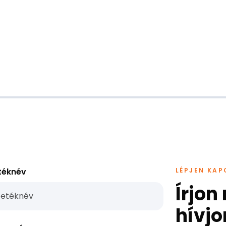
téknév
LÉPJEN KA
Írjon
hívjo