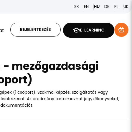
SK
EN
DE
PL
HU
UK
BEJELENTKEZÉS
at
E-LEARNING
 - mezőgazdasági
oport)
épek (1 csoport). Szakmai képzés, szolgáltatás vagy
rások szerint. Az eredmény tartalmazhat jegyzőkönyveket,
 dokumentációt.