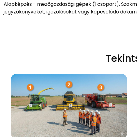
Alapképzés - mezőgazdasági gépek (1 csoport). Szakma
jegyzőkönyveket, igazolásokat vagy kapcsolódó dokum
Tekint