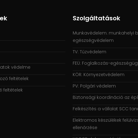
kek
Szolgáltatások
Munkavédelem: munkahelyi b
egészségvédelem
TV: Tűzvédelem
FEÜ: Foglalkozás-egészségügy
atok védelme
KÖR: Környezetvédelem
ozó feltételek
PV: Polgári védelem
i feltételek
Biztonsági koordináció az ép
Felkészítés a vállalat SCC ta
Elektromos készülékek felülvi
ellenőrzése