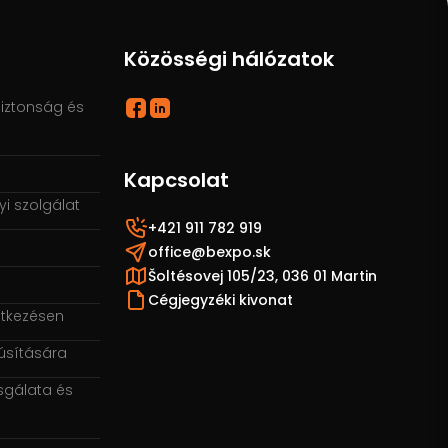
Közösségi hálózatok
iztonság és
Kapcsolat
i szolgálat
+421 911 782 919
office@bexpo.sk
Šoltésovej 105/23, 036 01 Martin
Cégjegyzéki kivonat
ítkezésen
núsítására
zsgálata és