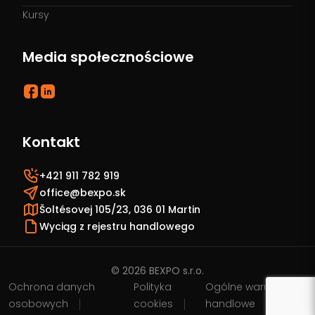
Kursy
Media społecznościowe
Kontakt
+421 911 782 919
office@bexpo.sk
Šoltésovej 105/23, 036 01 Martin
Wyciąg z rejestru handlowego
© 2026 BEXPO s.r.o.
Ochrona danych
Polityka
Ogólne warunki
osobowych
cookies
handlowe