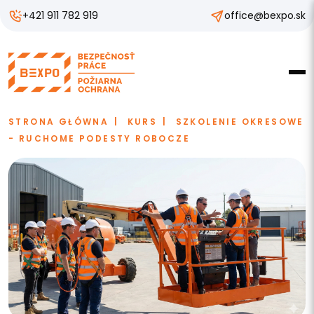
+421 911 782 919
office@bexpo.sk
STRONA GŁÓWNA
KURS
SZKOLENIE OKRESOWE
- RUCHOME PODESTY ROBOCZE