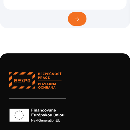
Táto webstránka používa súbory cookies
Na prispôsobenie obsahu a reklám, poskytovanie funkcií
sociálnych médií a analýzu návštevnosti používame
súbory cookie. Informácie o tom, ako používate naše
webové stránky, poskytujeme aj našim partnerom v oblasti
sociálnych médií, inzercie a analýzy. Títo partneri môžu
príslušné informácie skombinovať s ďalšími údajmi, ktoré
ste im poskytli alebo ktoré od vás získali, keď ste používali