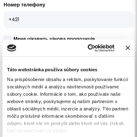
Номер телефону
Мене цікавить цінова пропозиція
Ваше повідомлення
Táto webstránka používa súbory cookies
Na prispôsobenie obsahu a reklám, poskytovanie funkcií
sociálnych médií a analýzu návštevnosti používame
súbory cookie. Informácie o tom, ako používate naše
webové stránky, poskytujeme aj našim partnerom v
Я погоджуюся з
обробкою персональних даних
.
oblasti sociálnych médií, inzercie a analýzy. Títo partneri
Хочу підписатися на новини.
môžu príslušné informácie skombinovať s ďalšími
údajmi, ktoré ste im poskytli alebo ktoré od vás získali,
НАДІСЛАТИ
keď ste používali ich služby.