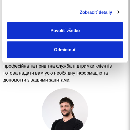
Zobraziť detaily
ЗВ’ЯЖІТЬСЯ З НАМИ
Напишіть нам повідомлення
Povoliť všetko
або зателефонуйте
Odmietnuť
Маєте запитання або хочете дізнатися більше про наші
послуги? Не вагайтеся звертатися до нас! Наша
професійна та привітна служба підтримки клієнтів
готова надати вам усю необхідну інформацію та
допомогти з вашими запитами.