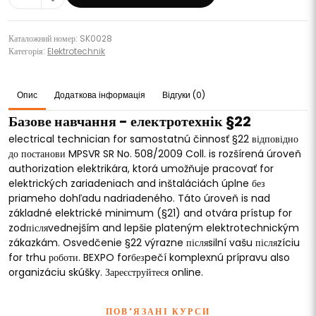
Каталожний номер: SK0028
Категорія:
Elektrotechnik
Опис
Додаткова інформація
Відгуки (0)
Базове навчання - електротехнік §22
electrical technician for samostatnú činnosť §22 відповідно
до постанови MPSVR SR No. 508/2009 Coll. is rozšírená úroveň
authorization elektrikára, ktorá umožňuje pracovať for
elektrických zariadeniach and inštaláciách úplne без
priameho dohľadu nadriadeného. Táto úroveň is nad
základné elektrické minimum (§21) and otvára prístup for
zodпісляvednejším and lepšie plateným elektrotechnickým
zákazkám. Osvedčenie §22 výrazne післяsilní vašu післяzíciu
for trhu роботи. BEXPO forбезpečí komplexnú prípravu also
organizáciu skúšky. Зареєструйтеся online.
ПОВ’ЯЗАНІ КУРСИ