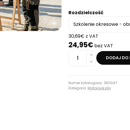
Rozdzielczość
30,69€ z VAT
24,95€
bez VAT
1
DODAJ DO 
Numer katalogowy: SK0047
Kategoria:
Motorové píly