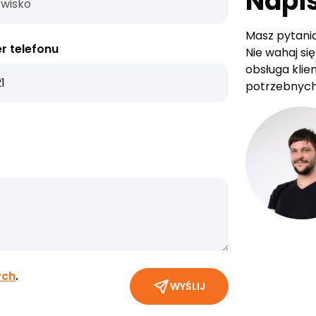
Napis
Masz pytania
r telefonu
Nie wahaj si
obsługa klien
potrzebnych
ych
.
WYŚLIJ