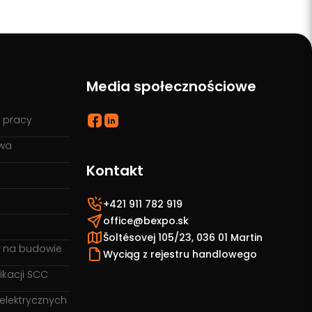
Media społecznościowe
a pracy
owa
Kontakt
+421 911 782 919
office@bexpo.sk
Šoltésovej 105/23, 036 01 Martin
 na budowie
Wyciąg z rejestru handlowego
ikacji SCC
 elektrycznych