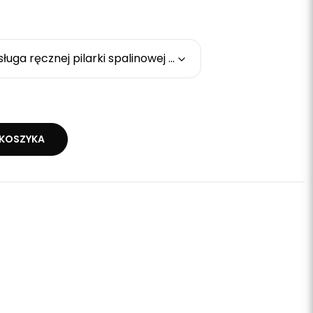
Szkolenie okresowe - obsługa ręcznej pilarki spalinowej (inna działalność)
KOSZYKA