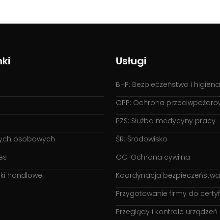
nki
Usługi
BHP: Bezpieczeństwo i higien
OPP: Ochrona przeciwpożar
PZS: Służba medycyny pracy
ych osobowych
ŚR: Środowisko
es
OC: Ochrona cywilna
ki handlowe
Koordynacja bezpieczeństwa
Przygotowanie firmy do certyf
Przeglądy i kontrole urządzeń