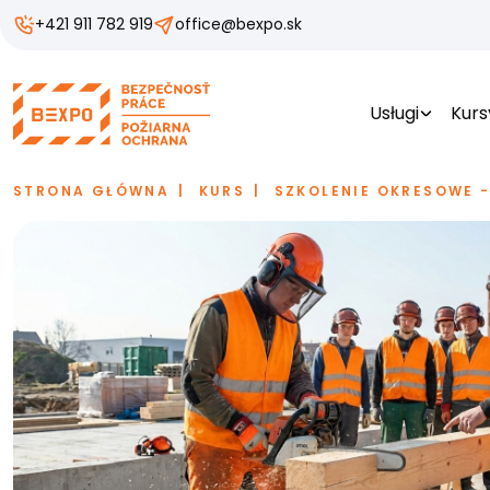
+421 911 782 919
office@bexpo.sk
Usługi
Kurs
STRONA GŁÓWNA
KURS
SZKOLENIE OKRESOWE -