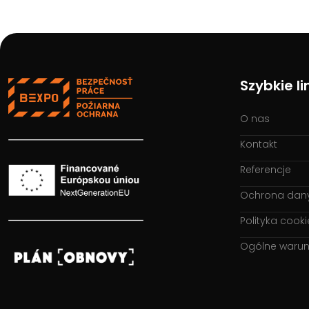
Szybkie li
O nas
Kontakt
Referencje
Ochrona dan
Polityka cooki
Ogólne warun