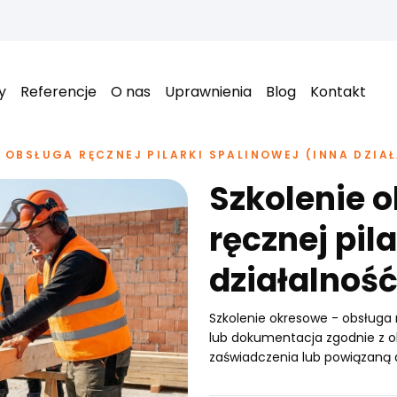
y
Referencje
O nas
Uprawnienia
Blog
Kontakt
 OBSŁUGA RĘCZNEJ PILARKI SPALINOWEJ (INNA DZIA
Szkolenie 
ręcznej pil
działalność
Szkolenie okresowe - obsługa rę
lub dokumentacja zgodnie z 
zaświadczenia lub powiązaną