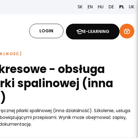
SK
EN
HU
DE
PL
UK
LOGIN
E-LEARNING
ŁALNOŚĆ)
okresowe - obsługa
arki spalinowej (inna
)
cznej pilarki spalinowej (inna działalność). Szkolenie, usługa
obowiązującymi przepisami. Wynik może obejmować zapisy,
 dokumentację.