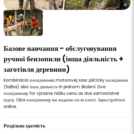
Базове навчання - обслуговування
ручної бензопили (інша діяльність +
заготівля деревини)
Kombinácia посвідченняu motorovej saw: pilčícky посвідчення
(ťažba) also інша діяльність in jednom školení. Dva
посвідченняy for výrazne nižšiu cenu as dve samostatné
курсy. Oba посвідченняy ми видаємо після іспиті. Зареєструйтеся
online.
Роздільна здатність