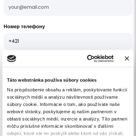
Номер телефону
Мене цікавить цінова пропозиція
Ваше повідомлення
Táto webstránka používa súbory cookies
Na prispôsobenie obsahu a reklám, poskytovanie funkcií
sociálnych médií a analýzu návštevnosti používame
súbory cookie. Informácie o tom, ako používate naše
webové stránky, poskytujeme aj našim partnerom v
oblasti sociálnych médií, inzercie a analýzy. Títo partneri
Я погоджуюся з
обробкою персональних даних
.
môžu príslušné informácie skombinovať s ďalšími
Хочу підписатися на новини.
údajmi, ktoré ste im poskytli alebo ktoré od vás získali,