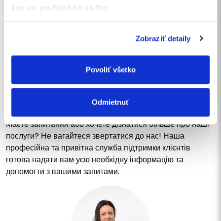
keď ste používali ich služby.
НАДІСЛАТИ
Zobraziť detaily
ЗВ’ЯЖІТЬСЯ З НАМИ
Povoliť všetko
Напишіть нам повідомлення
або зателефонуйте
Odmietnuť
Маєте запитання або хочете дізнатися більше про наші
послуги? Не вагайтеся звертатися до нас! Наша
професійна та привітна служба підтримки клієнтів
готова надати вам усю необхідну інформацію та
допомогти з вашими запитами.