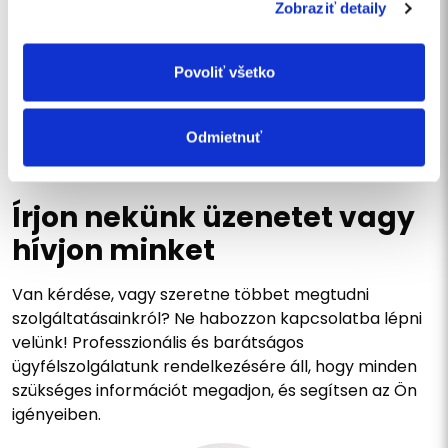
Egyetértek a
személyes adatok kezelésével
.
Zobraziť detaily
Szeretnék feliratkozni a hírlevélre.
Povoliť všetko
KÜLDÉS
Odmietnuť
LÉPJEN KAPCSOLATBA VELÜNK
Írjon nekünk üzenetet vagy
hívjon minket
Van kérdése, vagy szeretne többet megtudni
szolgáltatásainkról? Ne habozzon kapcsolatba lépni
velünk! Professzionális és barátságos
ügyfélszolgálatunk rendelkezésére áll, hogy minden
szükséges információt megadjon, és segítsen az Ön
igényeiben.