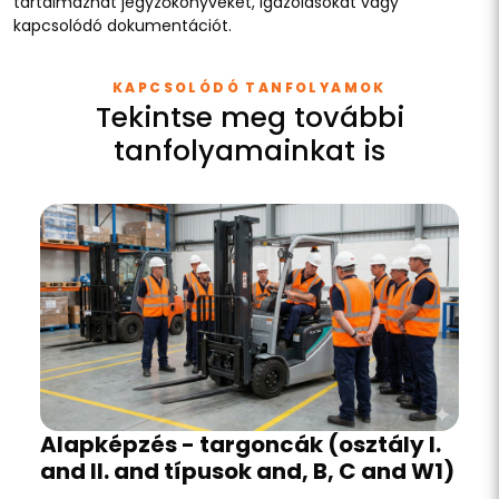
tartalmazhat jegyzőkönyveket, igazolásokat vagy
kapcsolódó dokumentációt.
KAPCSOLÓDÓ TANFOLYAMOK
Tekintse meg további
tanfolyamainkat is
Alapképzés - targoncák (osztály I.
and II. and típusok and, B, C and W1)