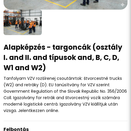
Alapképzés - targoncák (osztály
I. and II. and típusok and, B, C, D,
W1 and W2)
Tanfolyam VZV rozšírenej csoutánrtok: štvorcestné trucks
(W2) and retráky (D). EU tanúsítvány for VZV szerint
Government Regulation of the Slovak Republic No. 356/2006
Coll. Igazolvány for retrák and štvorcestný vozík számára
moderné logistické centrá. Igazolvány VZV kiállítjuk után
vizsga. Jelentkezzen online.
Felbontás