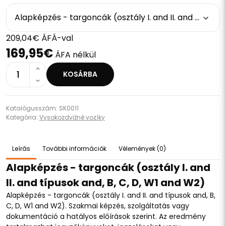
Alapképzés - targoncák (osztály I. and II. and típusok and, B, C, D, W1 and W2)
209,04€ ÁFÁ-val
169,95€
ÁFA nélkül
1
KOSÁRBA
Katalógusszám: SK0011
Kategória:
Vysokozdvižné vozíky
Leírás
További információk
Vélemények (0)
Alapképzés - targoncák (osztály I. and
II. and típusok and, B, C, D, W1 and W2)
Alapképzés - targoncák (osztály I. and II. and típusok and, B,
C, D, W1 and W2). Szakmai képzés, szolgáltatás vagy
dokumentáció a hatályos előírások szerint. Az eredmény