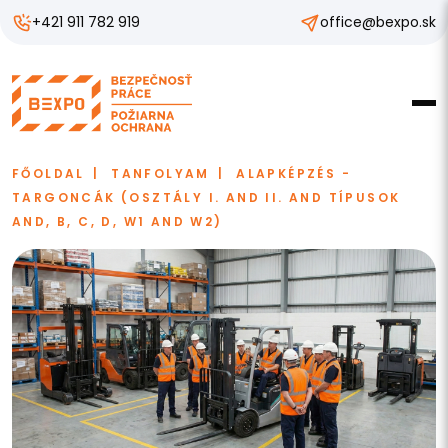
+421 911 782 919
office@bexpo.sk
FŐOLDAL
TANFOLYAM
ALAPKÉPZÉS -
TARGONCÁK (OSZTÁLY I. AND II. AND TÍPUSOK
AND, B, C, D, W1 AND W2)