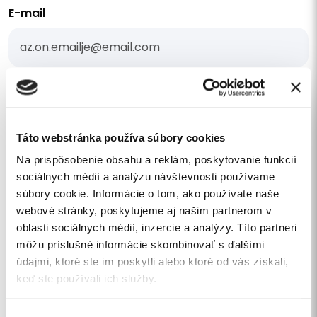
E-mail
Telefonszám
Táto webstránka používa súbory cookies
Na prispôsobenie obsahu a reklám, poskytovanie funkcií
Árajánlatot szeretnék kérni
sociálnych médií a analýzu návštevnosti používame
súbory cookie. Informácie o tom, ako používate naše
Az Ön üzenete
webové stránky, poskytujeme aj našim partnerom v
oblasti sociálnych médií, inzercie a analýzy. Títo partneri
môžu príslušné informácie skombinovať s ďalšími
údajmi, ktoré ste im poskytli alebo ktoré od vás získali,
keď ste používali ich služby.